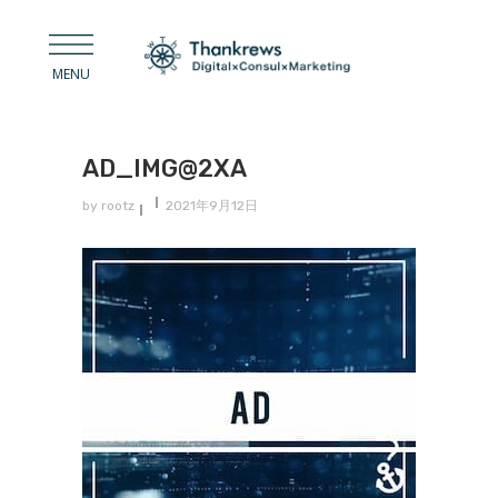
AD_IMG@2XA
by
rootz
2021年9月12日