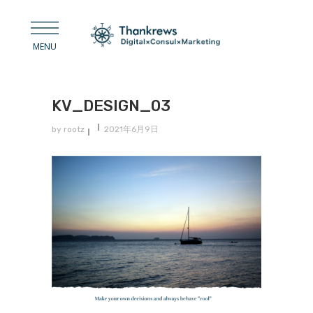
KV_DESIGN_03
by
rootz
2021年6月9日